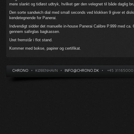
mere slankt og tidløst udtryk, hvilket gør den velegnet til både daglig b
Den sorte sandwich dial med small seconds ved klokken 9 giver et diskr
kendetegnende for Panerai.
Indvendigt sidder det manuelle in-house Panerai Calibre P.999 med ca.
gennem safirglas bagkassen.
Uret fremstår i flot stand.
Kommer med bokse, papirer og certifikat.
CHRONO
•
KØBENHAVN
•
INFO@CHRONO.DK
•
+45 31165000