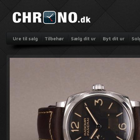
Ure til salg
Tilbehør
Sælg dit ur
Byt dit ur
Sol