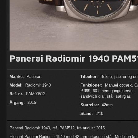
Panerai Radiomir 1940 PAM5
Mærke:
Panerai
Tilbehør:
Bokse, papirer og cert
Model:
Radiomir 1940
Funktioner:
Manuel optræk, Ca
P.999, 60 timers gangreserve,
Ref. nr.
PAM00512
sandwich dial, stål, safirglas
Årgang:
2015
Størrelse:
42mm
Stand:
8/10
Panerai Radiomir 1940, ref. PAM512, fra august 2015.
Elegant Panerai Radiomir 1940 med 42 mm urkasse i stål. Modellen ko