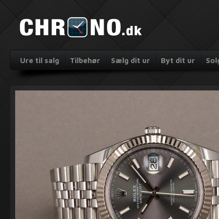
Ure til salg
Tilbehør
Sælg dit ur
Byt dit ur
Sol