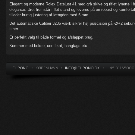
Elegant og moderne Rolex Datejust 41 med grå skive og riflet lynette i 
elegance. Uret fremstår i flot stand og leveres på en robust og komfor
tillader hurtig justering af længden med 5 mm.
Det automatiske Caliber 3235 værk sikrer høj præcision på -2/+2 sekund
timer.
Et perfekt valg til både formel og afslappet brug.
Kommer med bokse, certifikat, hangtags etc.
CHRONO
•
KØBENHAVN
•
INFO@CHRONO.DK
•
+45 31165000