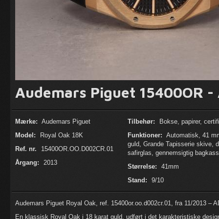
Audemars Piguet 15400OR - 
Mærke:
Audemars Piguet
Tilbehør:
Bokse, papirer, certif
Model:
Royal Oak 18K
Funktioner:
Automatisk, 41 m
guld, Grande Tapisserie skive, d
Ref. nr.
15400OR.OO.D002CR.01
safirglas, gennemsigtig bagkas
Årgang:
2013
Størrelse:
41mm
Stand:
9/10
Audemars Piguet Royal Oak, ref. 15400or.oo.d002cr.01, fra 11/2013 – AD
En klassisk Royal Oak i 18 karat guld, udført i det karakteristiske design