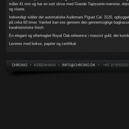
måler 41 mm og har en sort skive med Grande Tapisserie-mønster, dato 
og visere.
Indvendigt sidder det automatiske Audemars Piguet Cal. 3120, opbygg
på cirka 60 timer. Værket kan ses gennem den gennemsigtige bagkasse, h
karakteristiske finish.
En elegant og eftertragtet Royal Oak-reference i massivt guld, der kombi
Leveres med bokse, papirer og certifikat.
CHRONO
•
KØBENHAVN
•
INFO@CHRONO.DK
•
+45 31165000