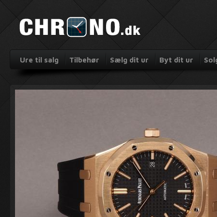
Ure til salg
Tilbehør
Sælg dit ur
Byt dit ur
Sol