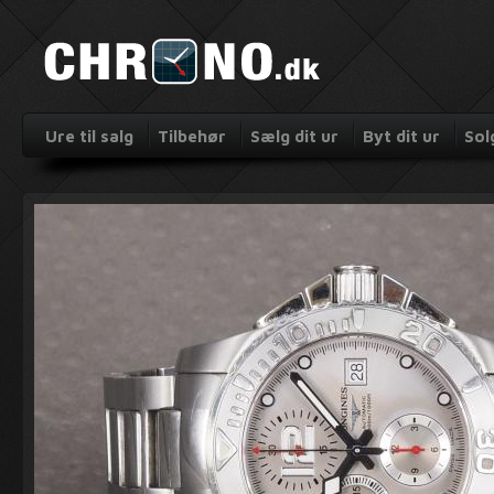
Ure til salg
Tilbehør
Sælg dit ur
Byt dit ur
Sol