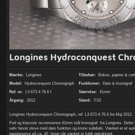
Longines Hydroconquest Ch
Mærke:
Longines
Tilbehør:
Bokse, papirer & cert
Model:
Hydroconquest Chronograph
Funktioner:
Dato & kronograf
Ref. nr.
L3.673.4.76.6 f
Størrelse:
41mm
Årgang:
2012
Stand:
7/10
Longines Hydroconquest Chronograph, ref. L3.673.4.76.6 fra Maj 2012.
Fed og klassisk no-nonsense 41mm stål kronograf fra Longines. Dette H
sølv farvet skive med dato funktion og krono subdials. Værket er et au
gangreserve på ca. 42
timer når værket er fuldt optrukkent.