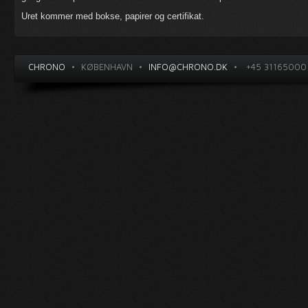
Uret kommer med bokse, papirer og certifikat.
CHRONO
•
KØBENHAVN
•
INFO@CHRONO.DK
•
+45 31165000