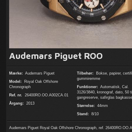
Audemars Piguet ROO
Mærke:
Audemars Piguet
Tilbehør:
Bokse, papirer, certif
gummiremme
Model:
Royal Oak Offshore
Chronograph
Funktioner:
Automatisk, Cal.
3126/3840, kronograf, dato, 50 
Ref. nr.
26400RO.OO.A002CA.01
gangreserve, safirglas bagkass
Årgang:
2013
Størrelse:
44mm
Stand:
8/10
Audemars Piguet Royal Oak Offshore Chronograph, ref. 26400RO.OO.A