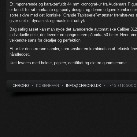
Et imponerende og karakterfuldt 44 mm kronograf-ur fra Audemars Pigue
er kendt for sit markante og sporty design, og denne udgave kombinerer
sorte skive med det ikoniske "Grande Tapisserie"-mønster fremhæves af 
giver uret et dynamisk og maskulint udtryk.
Bag safirglasset kan man nyde det avancerede automatiske Caliber 31
individuelle dele, der leverer en gangreserve på cirka 50 timer. Hvert 
velkendte sans for detaljer og perfektion.
Et ur for den kræsne samler, som ønsker en kombination af teknisk fi
håndleddet.
Uret leveres med bokse, papirer, certifikat og ekstra gummiremme.
CHRONO
•
KØBENHAVN
•
INFO@CHRONO.DK
•
+45 31165000