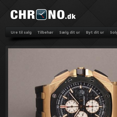
Ure til salg
Tilbehør
Sælg dit ur
Byt dit ur
Sol