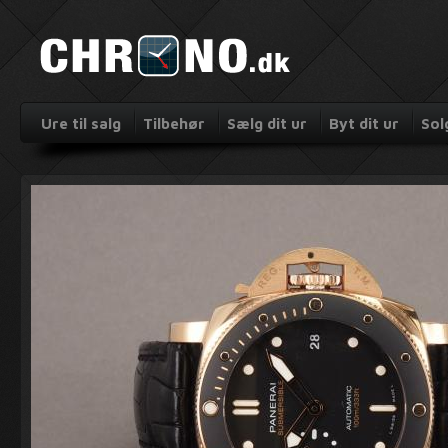
Ure til salg
Tilbehør
Sælg dit ur
Byt dit ur
Sol