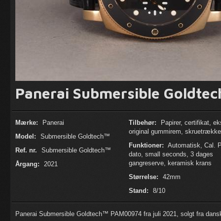
Panerai Submersible Goldte
Mærke:
Panerai
Tilbehør:
Papirer, certifikat, ek
original gummirem, skruetrække
Model:
Submersible Goldtech™
Funktioner:
Automatisk, Cal. P
Ref. nr.
Submersible Goldtech™
dato, small seconds, 3 dages
gangreserve, keramisk krans
Årgang:
2021
Størrelse:
42mm
Stand:
8/10
Panerai Submersible Goldtech™ PAM00974 fra juli 2021, solgt fra dansk 