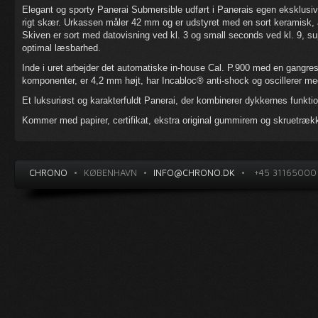
Elegant og sporty Panerai Submersible udført i Panerais egen eksklusiv
rigt skær. Urkassen måler 42 mm og er udstyret med en sort keramisk, 
Skiven er sort med datovisning ved kl. 3 og small seconds ved kl. 9, sup
optimal læsbarhed.
Inde i uret arbejder det automatiske in-house Cal. P.900 med en gangre
komponenter, er 4,2 mm højt, har Incabloc® anti-shock og oscillerer me
Et luksuriøst og karakterfuldt Panerai, der kombinerer dykkernes funkti
Kommer med papirer, certifikat, ekstra original gummirem og skruetrækk
CHRONO
•
KØBENHAVN
•
INFO@CHRONO.DK
•
+45 31165000