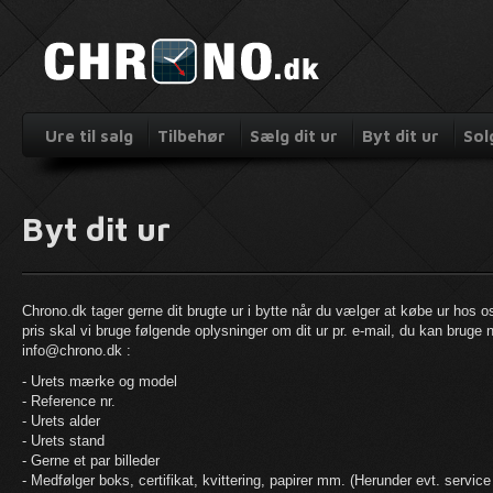
Ure til salg
Tilbehør
Sælg dit ur
Byt dit ur
Sol
Byt dit ur
Chrono.dk tager gerne dit brugte ur i bytte når du vælger at købe ur hos os
pris skal vi bruge følgende oplysninger om dit ur pr. e-mail, du kan bruge n
info@chrono.dk
:
- Urets mærke og model
- Reference nr.
- Urets alder
- Urets stand
- Gerne et par billeder
- Medfølger boks, certifikat, kvittering, papirer mm. (Herunder evt. service