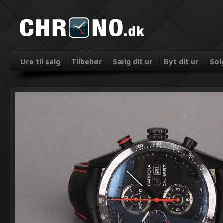
Ure til salg
Tilbehør
Sælg dit ur
Byt dit ur
Sol