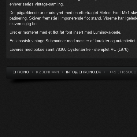
enhver seriøs vintage-samling.
Det pågældende ur er udstyret med en eftertragtet Meters First Mk1-s
patinering. Skiven fremstår i imponerende flot stand. Viserne har ligele
skiven rigtig fint.
Uret er monteret med et flot fat font insert med Luminova-perle.
En klassisk vintage Submariner med masser af karakter og autenticitet.
Leveres med bokse samt 78360 Oysterlænke - stemplet VC (1978).
CHRONO
•
KØBENHAVN
•
INFO@CHRONO.DK
•
+45 31165000