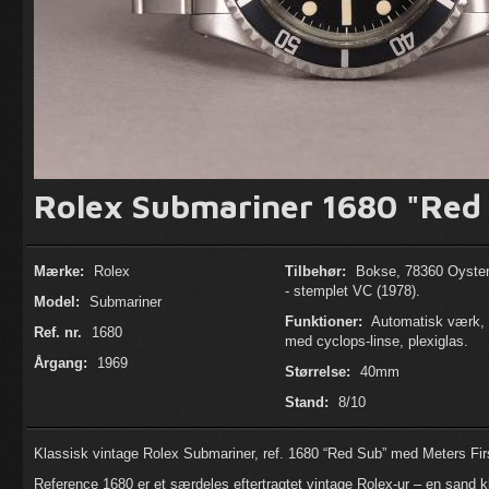
Rolex Submariner 1680 "Red 
Mærke:
Rolex
Tilbehør:
Bokse, 78360 Oyste
- stemplet VC (1978).
Model:
Submariner
Funktioner:
Automatisk værk, 
Ref. nr.
1680
med cyclops-linse, plexiglas.
Årgang:
1969
Størrelse:
40mm
Stand:
8/10
Klassisk vintage Rolex Submariner, ref. 1680 “Red Sub” med Meters Fir
Reference 1680 er et særdeles eftertragtet vintage Rolex-ur – en sand k