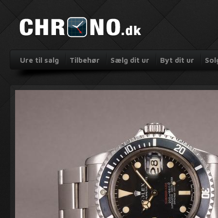
Ure til salg
Tilbehør
Sælg dit ur
Byt dit ur
Sol