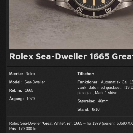
Rolex Sea-Dweller 1665 Grea
Mærke:
Rolex
Tilbehør:
-
Model:
Sea-Dweller
Funktioner:
Automatisk Cal. 1
værk, dato med quickset, T19
Ref. nr.
1665
plexiglas, Mark 1 skive.
Årgang:
1979
Størrelse:
40mm
Stand:
8/10
Rolex Sea-Dweller “Great White”, ref. 1665 – fra 1979 (serienr. 6059XXX
Pris: 170.000 kr