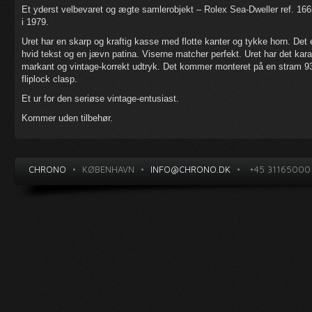
Et yderst velbevaret og ægte samlerobjekt – Rolex Sea-Dweller ref. 16
i 1979.
Uret har en skarp og kraftig kasse med flotte kanter og tykke horn. Det
hvid tekst og en jævn patina. Viserne matcher perfekt. Uret har det kar
markant og vintage-korrekt udtryk. Det kommer monteret på en stram 
fliplock clasp.
Et ur for den seriøse vintage-entusiast.
Kommer uden tilbehør.
CHRONO
•
KØBENHAVN
•
INFO@CHRONO.DK
•
+45 31165000