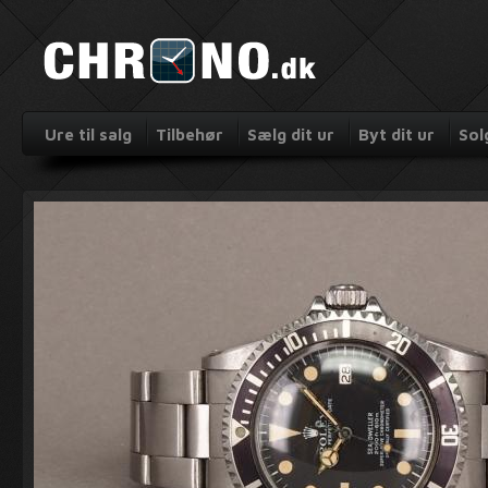
Ure til salg
Tilbehør
Sælg dit ur
Byt dit ur
Sol