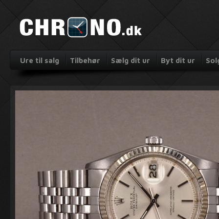
Ure til salg
Tilbehør
Sælg dit ur
Byt dit ur
Sol