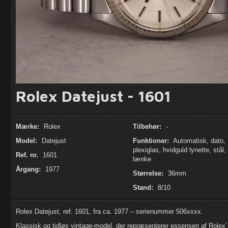
Rolex Datejust - 1601
Mærke:
Rolex
Tilbehør:
-
Model:
Datejust
Funktioner:
Automatisk, dato,
plexiglas, hvidguld lynette, stål,
Ref. nr.
1601
lænke
Årgang:
1977
Størrelse:
36mm
Stand:
8/10
Rolex Datejust, ref. 1601, fra ca. 1977 – serienummer 506xxxx.
Klassisk og tidløs vintage-model, der repræsenterer essensen af Rolex’