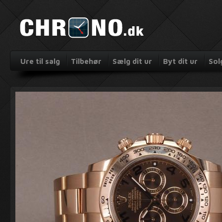
Ure til salg
Tilbehør
Sælg dit ur
Byt dit ur
Sol