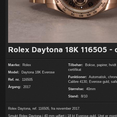
Rolex Daytona 18K 116505 - 
Mærke:
Rolex
Tilbehør:
Bokse, papirer, hvidt
certifikat
Model:
Daytona 18K Everose
Funktioner:
Automatisk, chron
Ref. nr.
116505
Calibre 4130, Everose guld, safi
Årgang:
2017
Størrelse:
40mm
Stand:
8/10
Rolex Daytona, ref. 116505, fra november 2017.
Smukt Rolex Daytona i 40 mm udført i 18 kt Everose guld. Uret er mont