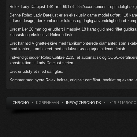
Rolex Lady Datejust 18K, ref. 69178 - 852xxxx serienr. - oprindeligt so
Denne Rolex Lady Datejust er en eksklusiv dame model udført i 18 karat 
tidløse design, der kombinerer luksus og daglig anvendelighed i et komp
Uret måler 26 mm og er udført i massivt 18 karat guld med riflet guldkra
klassisk og eksklusivt Rolex-udtryk.
Uret har rød Vignette-skive med fabriksmonterede diamanter, som skabe
mod kanten, kombineret med en luksuriøs og iøjnefaldende finish.
Indvendigt sidder Rolex Calibre 2135, et automatisk og COSC-certificer
konstruktion til Lady-Datejust-serien.
Uret er udstyret med safirglas.
Kommer med nyere Rolex bokse, originalt certifikat, booklet og ekstra l
CHRONO
•
KØBENHAVN
•
INFO@CHRONO.DK
•
+45 31165000