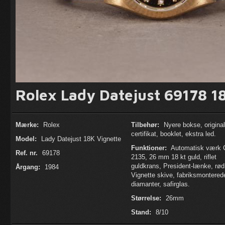
Rolex Lady Datejust 69178 1
Mærke:
Rolex
Tilbehør:
Nyere bokse, original
certifikat, booklet, ekstra led.
Model:
Lady Datejust 18K Vignette
Funktioner:
Automatisk værk C
Ref. nr.
69178
2135, 26 mm 18 kt guld, riflet
guldkrans, President-lænke, rød
Årgang:
1984
Vignette skive, fabriksmontered
diamanter, safirglas.
Størrelse:
26mm
Stand:
8/10