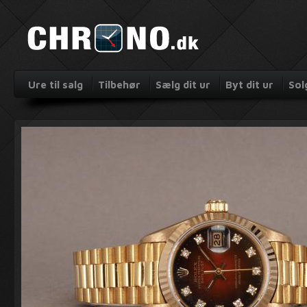
Ure til salg
Tilbehør
Sælg dit ur
Byt dit ur
Sol