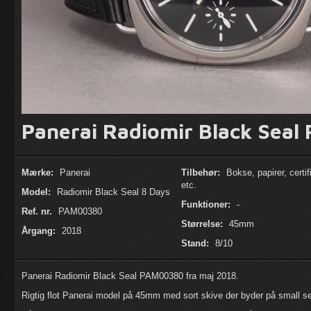
Panerai Radiomir Black Sea
Mærke:
Panerai
Tilbehør:
Bokse, papirer, certif
etc.
Model:
Radiomir Black Seal 8 Days
Funktioner:
-
Ref. nr.
PAM00380
Størrelse:
45mm
Årgang:
2018
Stand:
8/10
Panerai Radiomir Black Seal PAM00380 fra maj 2018.
Rigtig flot Panerai model på 45mm med sort skive der byder på small s