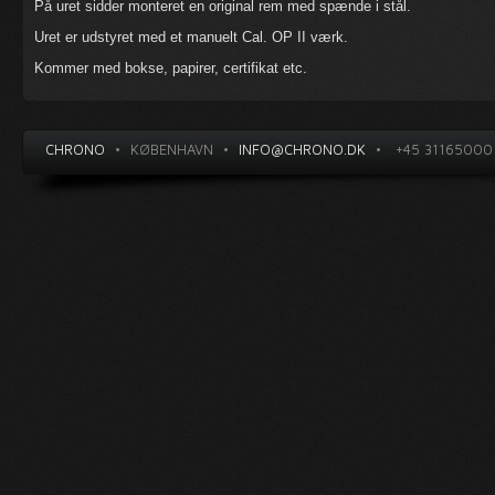
På uret sidder monteret en original rem med spænde i stål.
Uret er udstyret med et manuelt Cal. OP II værk.
Kommer med bokse, papirer, certifikat etc.
CHRONO
•
KØBENHAVN
•
INFO@CHRONO.DK
•
+45 31165000