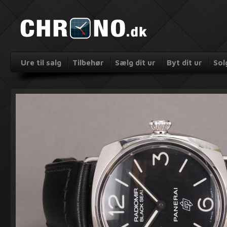
Ure til salg
Tilbehør
Sælg dit ur
Byt dit ur
Sol