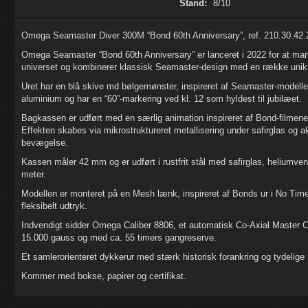
Stand:
8/10
Omega Seamaster Diver 300M “Bond 60th Anniversary”, ref. 210.30.42.20.
Omega Seamaster “Bond 60th Anniversary” er lanceret i 2022 for at mar
universet og kombinerer klassisk Seamaster-design med en række unikke,
Uret har en blå skive md bølgemønster, inspireret af Seamaster-modellen 
aluminium og har en “60”-markering ved kl. 12 som hyldest til jubilæet.
Bagkassen er udført med en særlig animation inspireret af Bond-filmen
Effekten skabes via mikrostruktureret metallisering under safirglas og a
bevægelse.
Kassen måler 42 mm og er udført i rustfrit stål med safirglas, heliumvent
meter.
Modellen er monteret på en Mesh lænk, inspireret af Bonds ur i
No Time
fleksibelt udtryk.
Indvendigt sidder Omega Caliber 8806, et automatisk Co-Axial Master C
15.000 gauss og med ca. 55 timers gangreserve.
Et samlerorienteret dykkerur med stærk historisk forankring og tydelige re
Kommer med bokse, papirer og certifikat.