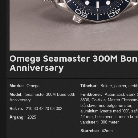
Omega Seamaster 300M Bon
Anniversary
Mærke:
Omega
Tilbehør:
Bokse, papirer, certif
Model:
Seamaster 300M Bond 60th
Funktioner:
Automatisk værk C
Anniversary
8806, Co-Axial Master Chronome
blå skive med bølgemønster,
Ref. nr.
210.30.42.20.03.002
aluminium lynette med “60”, safi
42 mm, heliumventil, mesh læn
Årgang:
2025
vandtæt til 300 meter
Størrelse:
42mm