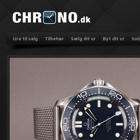
Ure til salg
Tilbehør
Sælg dit ur
Byt dit ur
Sol