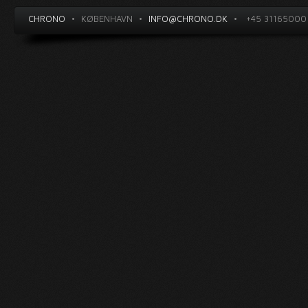
CHRONO
•
KØBENHAVN
•
INFO@CHRONO.DK
•
+45 31165000