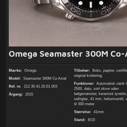
Omega Seamaster 300M Co-A
Mærke:
Omega
Tilbehør:
Boks, papirer, certifik
original kvittering.
Model:
Seamaster 300M Co-Axial
Funktioner:
Automatisk værk C
Ref. nr.
212.30.41.20.01.003
2500, dato, sort skive uden
bølgemønster, keramisk lynette,
Årgang:
2015
safirglas, 41 mm, heliumventil,
til 300 meter.
Størrelse:
41mm
Stand:
8/10