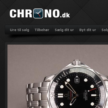
Ure til salg
Tilbehør
Sælg dit ur
Byt dit ur
Sol