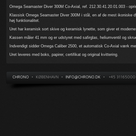
Omega Seamaster Diver 300M Co-Axial, ref. 212.30.41.20.01.003 - oprindl
Klassisk Omega Seamaster Diver 300M i stål, en af de mest ikoniske 
høj funktionalitet.
Uret har keramisk sort skive og keramisk lynette, som giver et moderne
Kassen måler 41 mm og er udstyret med safirglas, heliumventil og skrue
Indvendigt sidder Omega Caliber 2500, et automatisk Co-Axial værk me
Uret leveres med boks, papirer, certifikat og original kvittering.
CHRONO
•
KØBENHAVN
•
INFO@CHRONO.DK
•
+45 31165000