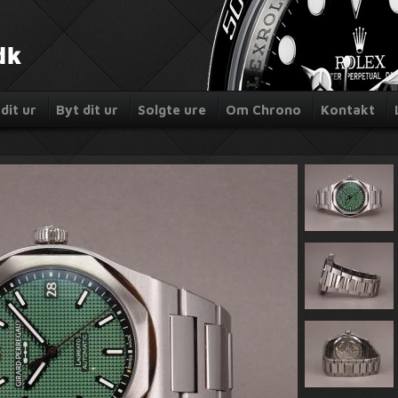
dit ur
Byt dit ur
Solgte ure
Om Chrono
Kontakt