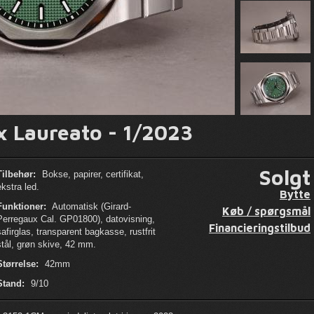
x Laureato - 1/2023
Solgt
Tilbehør:
Bokse, papirer, certifikat,
ekstra led.
Bytte
Funktioner:
Automatisk (Girard-
Køb / spørgsmål
Perregaux Cal. GP01800), datovisning,
Financieringstilbud
safirglas, transparent bagkasse, rustfrit
stål, grøn skive, 42 mm.
Størrelse:
42mm
Stand:
9/10