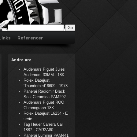
Links
Referencer
Andre ure
Audemars Piguet Jules
Audemars 33MM - 18K
Rolex Datejust
'Thunderbird' 6609 - 1973
Panerai Radiomir Black
Seal Ceramica PAM292
Audemars Piguet ROO
Chronograph 18K
Rolex Datejust 16234 - E
serie
Tag Heuer Carrera Cal
1887 - CAR2A80
Panerai Luminor PAM441