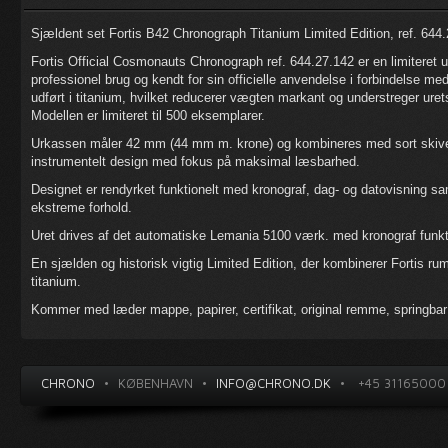
Sjældent set Fortis B42 Chronograph Titanium Limited Edition, ref. 644.2
Fortis Official Cosmonauts Chronograph ref. 644.27.142 er en limiteret ud
professionel brug og kendt for sin officielle anvendelse i forbindelse
udført i titanium, hvilket reducerer vægten markant og understreger ure
Modellen er limiteret til 500 eksemplarer.
Urkassen måler 42 mm (44 mm m. krone) og kombineres med sort skive, t
instrumentelt design med fokus på maksimal læsbarhed.
Designet er rendyrket funktionelt med kronograf, dag- og datovisning sam
ekstreme forhold.
Uret drives af det automatiske Lemania 5100 værk. med kronograf funkt
En sjælden og historisk vigtig Limited Edition, der kombinerer Fortis ru
titanium.
Kommer med læder mappe, papirer, certifikat, original remme, springba
CHRONO
•
KØBENHAVN
•
INFO@CHRONO.DK
•
+45 31165000