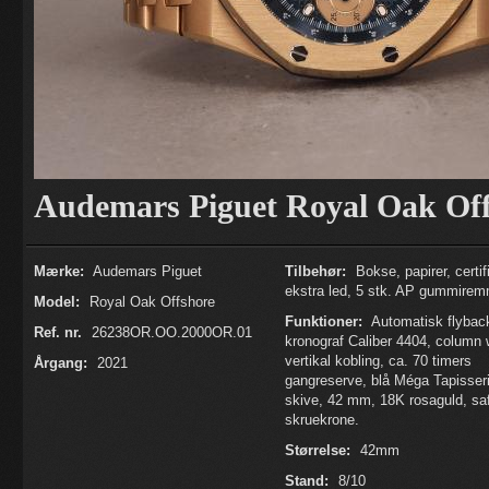
Audemars Piguet Royal Oak Of
Mærke:
Audemars Piguet
Tilbehør:
Bokse, papirer, certif
ekstra led, 5 stk. AP gummire
Model:
Royal Oak Offshore
Funktioner:
Automatisk flybac
Ref. nr.
26238OR.OO.2000OR.01
kronograf Caliber 4404, column 
vertikal kobling, ca. 70 timers
Årgang:
2021
gangreserve, blå Méga Tapisseri
skive, 42 mm, 18K rosaguld, saf
skruekrone.
Størrelse:
42mm
Stand:
8/10