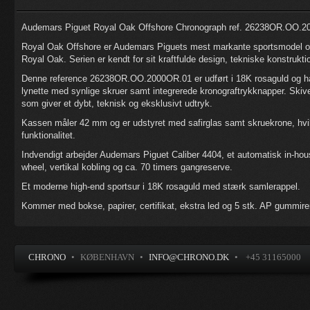
Audemars Piguet Royal Oak Offshore Chronograph ref. 26238OR.OO.2000
Royal Oak Offshore er Audemars Piguets mest markante sportsmodel og
Royal Oak. Serien er kendt for sit kraftfulde design, tekniske konstrukt
Denne reference 26238OR.OO.2000OR.01 er udført i 18K rosaguld og har
lynette med synlige skruer samt integrerede kronograftrykknapper. Skive
som giver et dybt, teknisk og eksklusivt udtryk.
Kassen måler 42 mm og er udstyret med safirglas samt skruekrone, hvilk
funktionalitet.
Indvendigt arbejder Audemars Piguet Caliber 4404, et automatisk in-h
wheel, vertikal kobling og ca. 70 timers gangreserve.
Et moderne high-end sportsur i 18K rosaguld med stærk samlerappel.
Kommer med bokse, papirer, certifikat, ekstra led og 5 stk. AP gummi
CHRONO
•
KØBENHAVN
•
INFO@CHRONO.DK
•
+45 31165000