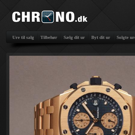
Ure til salg
Tilbehør
Sælg dit ur
Byt dit ur
Solgte ur