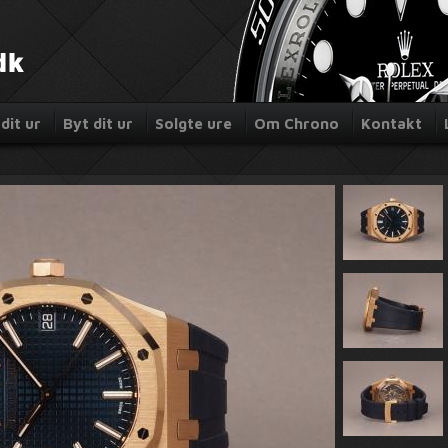
dit ur
Byt dit ur
Solgte ure
Om Chrono
Kontakt