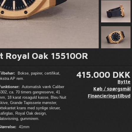
t Royal Oak 15510OR
415.000 DKK
Tilbehør:
Bokse, papirer, certifikat,
ekstra AP rem.
Bytte
Funktioner:
Automatisk værk Caliber
Køb / spørgsmål
4302, ca. 70 timers gangreserve, 41
Financieringstilbud
mm, 18 karat rosaguld kasse, Bleu Nuit
skive, Grande Tapisserie mønster,
ottekantet krans med synlige skruer,
safirglas, Royal Oak design,
datovisning, gummirem.
Størrelse:
41mm