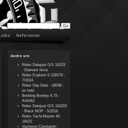
Links
Referencer
Andre ure
Rolex Datejust G/S 16233
- Diamant skive
Rolex Explorer II 226570 -
7/2024
Rolex Day-Date - 18038 -
on hold
Breitling Bentley 6.75 -
A44362
Rolex Datejust G/S 116203
- Black MOP - 5/2016
Rolex Yacht-Master 40
16622
Vacheron Constantin