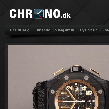
Ure til salg
Tilbehør
Sælg dit ur
Byt dit ur
Sol