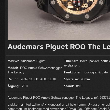
Audemars Piguet ROO The L
Mærke:
Audemars Piguet
Tilbehør:
Boks, papirer, certifik
ekstra rem.
Model:
ROO Arnold Schwarzenegger
The Legacy
Funktioner:
Kronograf & dato
Ref. nr.
263781O.OO.A001KE.01
Størrelse:
48mm
Årgang:
2011
Stand:
8/10
Audemars Piguet ROO Arnold Schwarzenegger The Legacy, ref. 263781
Lækkert Limited Edition AP kronograf ur på hele 48mm. Urkassen er udfø
samt titanium bagkasse med graveringen "Royal Oak Offshore Arnold S