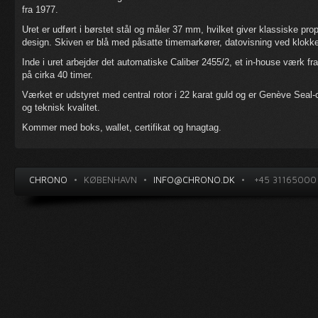
fra 1977.
Uret er udført i børstet stål og måler 37 mm, hvilket giver klassiske pr
design. Skiven er blå med påsatte timemarkører, datovisning ved klokke
Inde i uret arbejder det automatiske Caliber 2455/2, et in-house værk 
på cirka 40 timer.
Værket er udstyret med central rotor i 22 karat guld og er Genève Seal-ce
og teknisk kvalitet.
Kommer med boks, wallet, certifikat og hnagtag.
CHRONO
•
KØBENHAVN
•
INFO@CHRONO.DK
•
+45 31165000