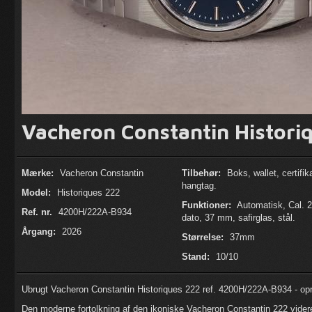
Vacheron Constantin Historiq
Mærke:
Vacheron Constantin
Tilbehør:
Boks, wallet, certifik
hangtag.
Model:
Historiques 222
Funktioner:
Automatisk, Cal. 2
Ref. nr.
4200H/222A-B934
dato, 37 mm, safirglas, stål.
Årgang:
2026
Størrelse:
37mm
Stand:
10/10
Ubrugt Vacheron Constantin Historiques 222 ref. 4200H/222A-B934 - opri
Den moderne fortolkning af den ikoniske Vacheron Constantin 222 videref