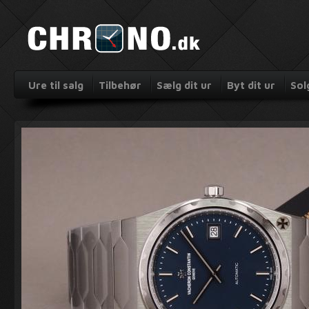
Ure til salg
Tilbehør
Sælg dit ur
Byt dit ur
Sol