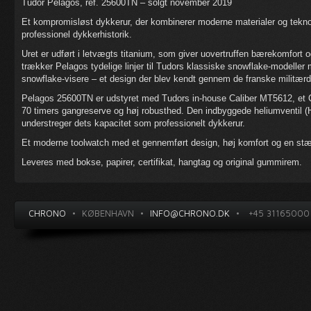
Tudor Pelagos, ref. 25600TN – solgt november 2019
Et kompromisløst dykkerur, der kombinerer moderne materialer og tekno
professionel dykkerhistorik.
Uret er udført i letvægts titanium, som giver uovertruffen bærekomfort 
trækker Pelagos tydelige linjer til Tudors klassiske snowflake-modeller
snowflake-visere – et design der blev kendt gennem de franske militærd
Pelagos 25600TN er udstyret med Tudors in-house Caliber MT5612, et 
70 timers gangreserve og høj robusthed. Den indbyggede heliumventil 
understreger dets kapacitet som professionelt dykkerur.
Et moderne toolwatch med et gennemført design, høj komfort og en stærk
Leveres med bokse, papirer, certifikat, hangtag og original gummirem.
CHRONO
•
KØBENHAVN
•
INFO@CHRONO.DK
•
+45 31165000