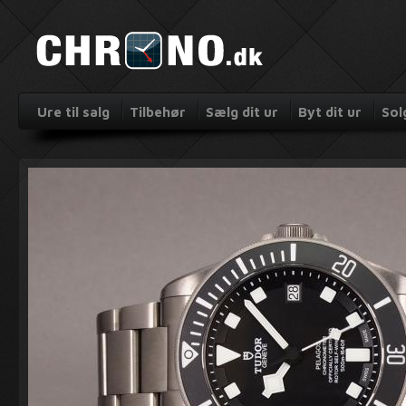
Ure til salg
Tilbehør
Sælg dit ur
Byt dit ur
Sol