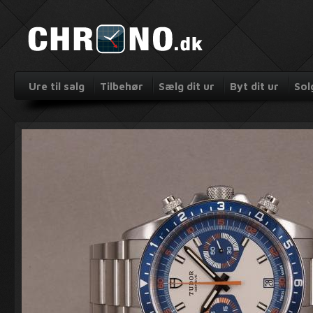
Ure til salg
Tilbehør
Sælg dit ur
Byt dit ur
Sol