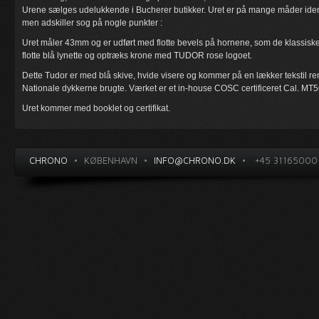
Urene sælges udelukkende i Bucherer butikker. Uret er på mange måder iden
men adskiller sog på nogle punkter :
Uret måler 43mm og er udført med flotte bevels på hornene, som de klassisk
flotte blå lynette og optræks krone med TUDOR rose logoet.
Dette Tudor er med blå skive, hvide visere og kommer på en lækker tekstil 
Nationale dykkerne brugte. Værket er et in-house COSC certificeret Cal. MT
Uret kommer med booklet og certifikat.
CHRONO
•
KØBENHAVN
•
INFO@CHRONO.DK
•
+45 31165000