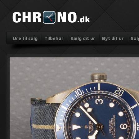
Ure til salg
Tilbehør
Sælg dit ur
Byt dit ur
Sol