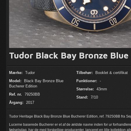
Tudor Black Bay Bronze Blue 
Mærke:
Tudor
Tilbehør:
Booklet & certifikat
Model:
Black Bay Bronze Blue
Funktioner:
-
Bucherer Edition
Størrelse:
43mm
Ref. nr.
79250BB
Stand:
7/10
Årgang:
2017
Tudor Heritage Black Bay Bronze Blue Bucherer Edition, ref. 79250BB fra S
Lucerne baserede Bucherer er et af de ældste navne inden for ur forhandlere
fødselsdag, har de med forskellige producenter, lanceret en lille kollektion 