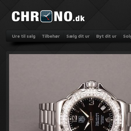
Ure til salg
Tilbehør
Sælg dit ur
Byt dit ur
Sol