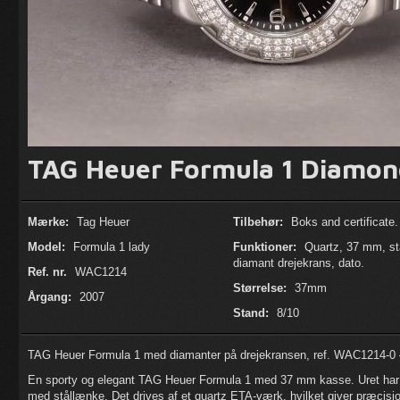
TAG Heuer Formula 1 Diamon
Mærke:
Tag Heuer
Tilbehør:
Boks and certificate.
Model:
Formula 1 lady
Funktioner:
Quartz, 37 mm, st
diamant drejekrans, dato.
Ref. nr.
WAC1214
Størrelse:
37mm
Årgang:
2007
Stand:
8/10
TAG Heuer Formula 1 med diamanter på drejekransen, ref. WAC1214-0 
En sporty og elegant TAG Heuer Formula 1 med 37 mm kasse. Uret har s
med stållænke. Det drives af et quartz ETA-værk, hvilket giver præcisio