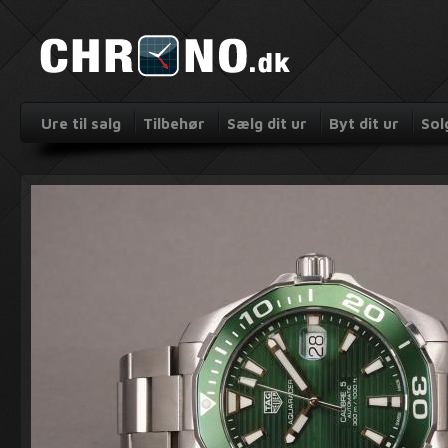
Ure til salg
Tilbehør
Sælg dit ur
Byt dit ur
Sol