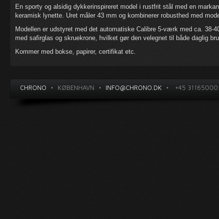
En sporty og alsidig dykkerinspireret model i rustfrit stål med en mark
keramisk lynette. Uret måler 43 mm og kombinerer robusthed med mode
Modellen er udstyret med det automatiske Calibre 5-værk med ca. 38-40
med safirglas og skruekrone, hvilket gør den velegnet til både daglig br
Kommer med bokse, papirer, certifikat etc.
CHRONO
•
KØBENHAVN
•
INFO@CHRONO.DK
•
+45 31165000