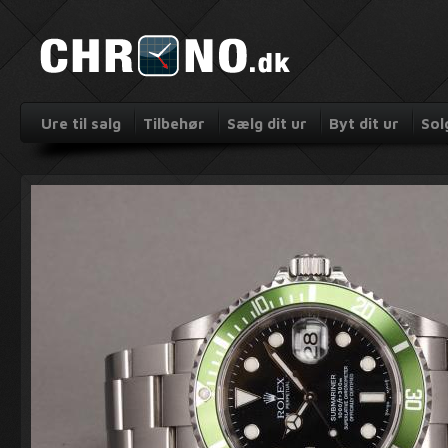
Ure til salg
Tilbehør
Sælg dit ur
Byt dit ur
Sol