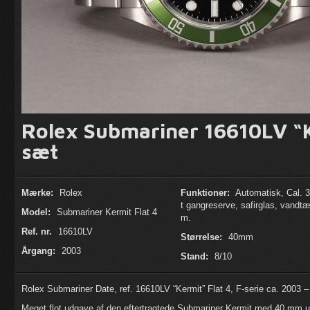
Rolex Submariner 16610LV “K
sæt
Mærke:
Rolex
Funktioner:
Automatisk, Cal. 3
t gangreserve, safirglas, vandt
Model:
Submariner Kermit Flat 4
m.
Ref. nr.
16610LV
Størrelse:
40mm
Årgang:
2003
Stand:
8/10
Rolex Submariner Date, ref. 16610LV “Kermit” Flat 4, F-serie ca. 2003 –
Meget flot udgave af den eftertragtede Submariner Kermit med 40 mm ur