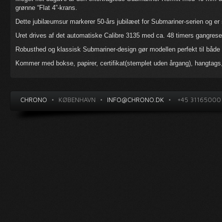
grønne “Flat 4”-krans.
Dette jubilæumsur markerer 50-års jubilæet for Submariner-serien og er 
Uret drives af det automatiske Calibre 3135 med ca. 48 timers gangreser
Robusthed og klassisk Submariner-design gør modellen perfekt til både
Kommer med bokse, papirer, certifikat(stemplet uden årgang), hangtags
CHRONO
•
KØBENHAVN
•
INFO@CHRONO.DK
•
+45 31165000