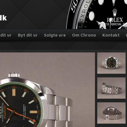
dit ur
Byt dit ur
Solgte ure
Om Chrono
Kontakt