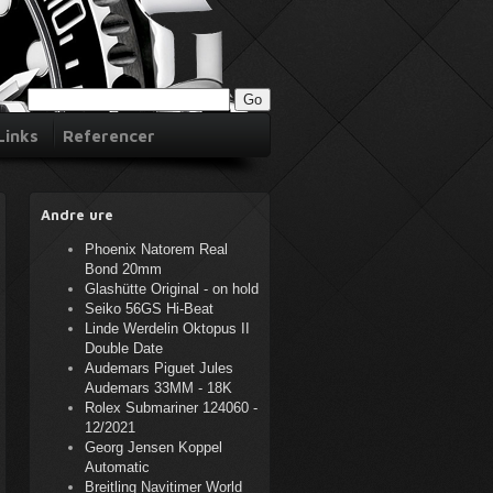
Links
Referencer
Andre ure
Phoenix Natorem Real
Bond 20mm
Glashütte Original - on hold
Seiko 56GS Hi-Beat
Linde Werdelin Oktopus II
Double Date
Audemars Piguet Jules
Audemars 33MM - 18K
Rolex Submariner 124060 -
12/2021
Georg Jensen Koppel
Automatic
Breitling Navitimer World