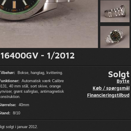
116400GV - 1/2012
Solgt
Tilbehør:
Bokse, hangtag, kvittering.
Bytte
Funktioner:
Automatisk værk Calibre
3131, 40 mm stål, sort skive, orange
Køb / spørgsmål
lynviser, grønt safirglas, antimagnetisk
Financieringstilbud
konstruktion.
Størrelse:
40mm
Stand:
8/10
gt solgt i januar 2012.