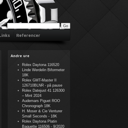
Links
Referencer
Andre ure
Rolex Daytona 116520
Linde Werdelin Biformeter
18K
Rolex GMT-Master II
126710BLNR - på pause
Rolex Datejust 41 126300
– Mint 2024
Audemars Piguet ROO
Chronograph 18K
H. Moser & Cie Venturer
Small Seconds - 18K
Rolex Daytona Platin
Baguette 116506 - 9/2020