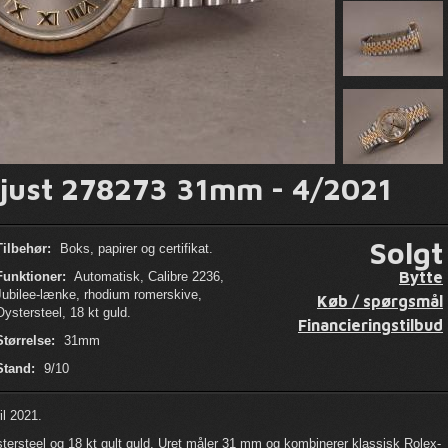
ejust 278273 31mm - 4/2021
Solgt
Tilbehør:
Boks, papirer og certifikat.
Bytte
Funktioner:
Automatisk, Calibre 2236,
Jubilee-lænke, rhodium romerskive,
Køb / spørgsmål
Oystersteel, 18 kt guld.
Financieringstilbud
Størrelse:
31mm
Stand:
9/10
il 2021.
stersteel og 18 kt gult guld. Uret måler 31 mm og kombinerer klassisk Rolex-