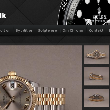
dit ur
Byt dit ur
Solgte ure
Om Chrono
Kontakt