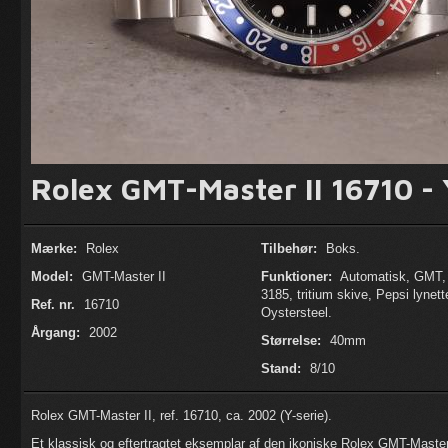
Rolex GMT-Master II 16710 - 
Mærke:
Rolex
Tilbehør:
Boks.
Model:
GMT-Master II
Funktioner:
Automatisk, GMT, 
3185, tritium skive, Pepsi lynett
Ref. nr.
16710
Oystersteel.
Årgang:
2002
Størrelse:
40mm
Stand:
8/10
Rolex GMT-Master II, ref. 16710, ca. 2002 (Y-serie).
Et klassisk og eftertragtet eksemplar af den ikoniske Rolex GMT-Master