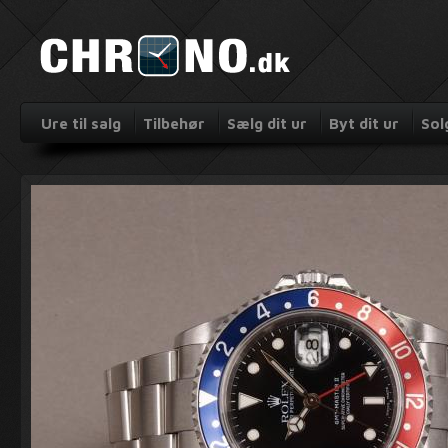
Ure til salg
Tilbehør
Sælg dit ur
Byt dit ur
Sol