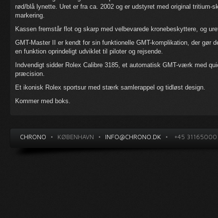
rød/blå lynette. Uret er fra ca. 2002 og er udstyret med original tritium
markering.
Kassen fremstår flot og skarp med velbevarede kronebeskyttere, og ure
GMT-Master II er kendt for sin funktionelle GMT-komplikation, der gør de
en funktion oprindeligt udviklet til piloter og rejsende.
Indvendigt sidder Rolex Calibre 3185, et automatisk GMT-værk med quick
præcision.
Et ikonisk Rolex sportsur med stærk samlerappel og tidløst design.
Kommer med boks.
CHRONO
•
KØBENHAVN
•
INFO@CHRONO.DK
•
+45 31165000