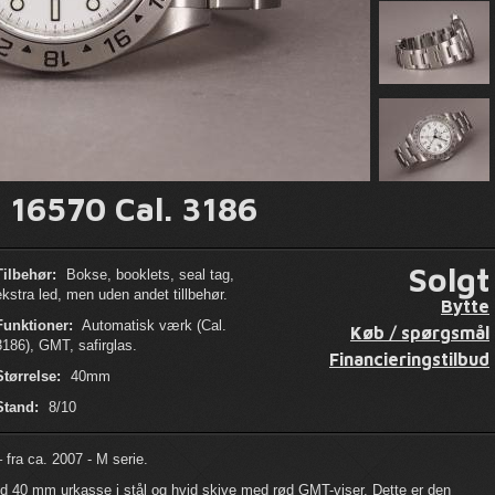
I 16570 Cal. 3186
Solgt
Tilbehør:
Bokse, booklets, seal tag,
ekstra led, men uden andet tillbehør.
Bytte
Funktioner:
Automatisk værk (Cal.
Køb / spørgsmål
3186), GMT, safirglas.
Financieringstilbud
Størrelse:
40mm
Stand:
8/10
– fra ca. 2007 - M serie.
ed 40 mm urkasse i stål og hvid skive med rød GMT-viser. Dette er den