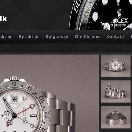
dit ur
Byt dit ur
Solgte ure
Om Chrono
Kontakt