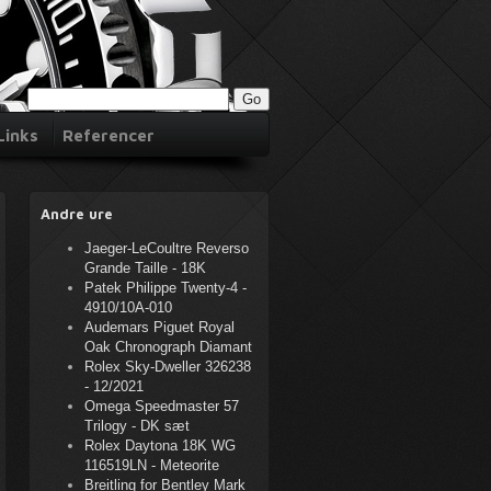
Links
Referencer
Andre ure
Jaeger-LeCoultre Reverso
Grande Taille - 18K
Patek Philippe Twenty-4 -
4910/10A-010
Audemars Piguet Royal
Oak Chronograph Diamant
Rolex Sky-Dweller 326238
- 12/2021
Omega Speedmaster 57
Trilogy - DK sæt
Rolex Daytona 18K WG
116519LN - Meteorite
Breitling for Bentley Mark