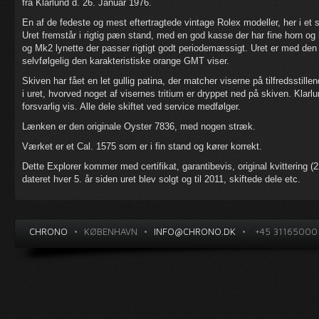
fra Klarlund d. 26. Januar 1976.
En af de fedeste og mest eftertragtede vintage Rolex modeller, her i et 
Uret fremstår i rigtig pæn stand, med en god kasse der har fine horn o
og Mk2 lynette der passer rigtigt godt periodemæssigt. Uret er med den
selvfølgelig den karakteristiske orange GMT viser.
Skiven har fået en let gullig patina, der matcher viserne på tilfredsstillen
i uret, hvorved noget af visernes tritium er dryppet ned på skiven. Klar
forsvarlig vis. Alle dele skiftet ved service medfølger.
Lænken er den originale Oyster 7836, med nogen stræk.
Værket er et Cal. 1575 som er i fin stand og kører korrekt.
Dette Explorer kommer med certifikat, garantibevis, original kvittering (2
dateret hver 5. år siden uret blev solgt og til 2011, skiftede dele etc.
CHRONO
•
KØBENHAVN
•
INFO@CHRONO.DK
•
+45 31165000