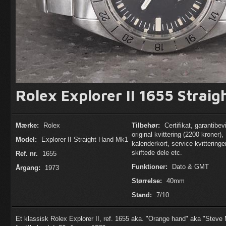
Rolex Explorer II 1655 Strai
Mærke:
Rolex
Tilbehør:
Certifikat, garantibev
original kvittering (2200 kroner),
Model:
Explorer II Straight Hand Mk1
kalenderkort, service kvitteringer
skiftede dele etc.
Ref. nr.
1655
Funktioner:
Dato & GMT
Årgang:
1973
Størrelse:
40mm
Stand:
7/10
Et klassisk Rolex Explorer II, ref. 1655 aka. "Orange hand" aka "Steve