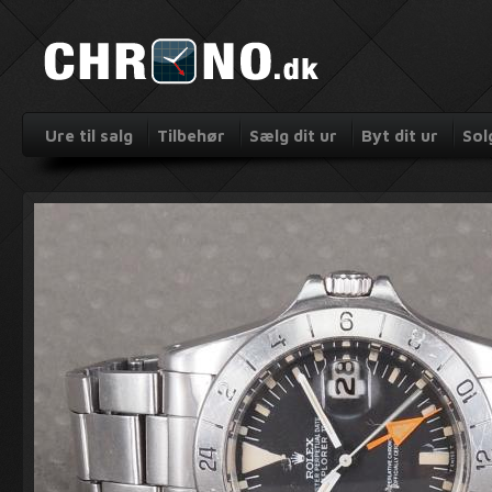
Ure til salg
Tilbehør
Sælg dit ur
Byt dit ur
Sol