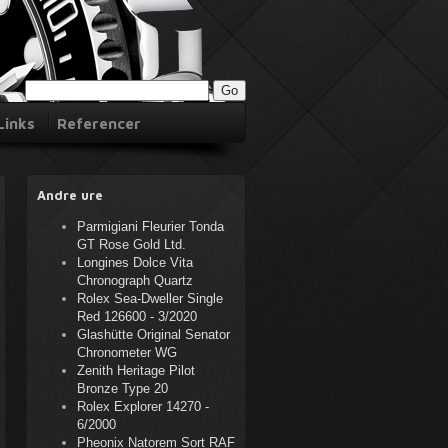
Links
Referencer
Andre ure
Parmigiani Fleurier Tonda
GT Rose Gold Ltd.
Longines Dolce Vita
Chronograph Quartz
Rolex Sea-Dweller Single
Red 126600 - 3/2020
Glashütte Original Senator
Chronometer WG
Zenith Heritage Pilot
Bronze Type 20
Rolex Explorer 14270 -
6/2000
Pheonix Natorem Sort RAF