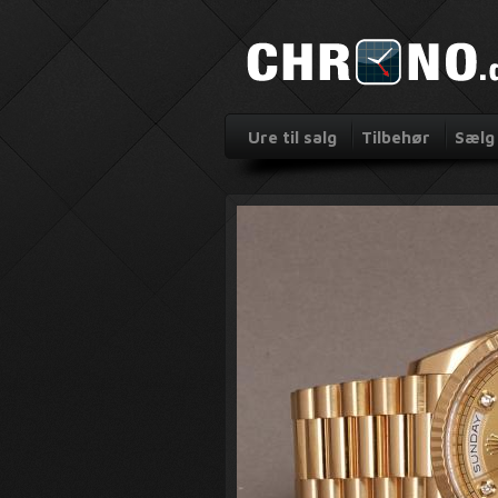
Ure til salg
Tilbehør
Sælg 