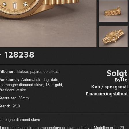
- 128238
Solgt
Tilbehør:
Bokse, papirer, certifikat.
Bytte
Funktioner:
Automatisk, dag, dato,
champagne diamond skive, 18 kt guld,
Køb / spørgsmål
President lænke
Financieringstilbud
Størrelse:
36mm
Stand:
9/10
hampagne diamond skive.
ld med den klassiske champagnefarvede diamond skive. Modellen er fra 29-