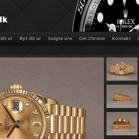
dit ur
Byt dit ur
Solgte ure
Om Chrono
Kontakt