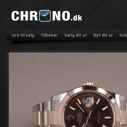
Ure til salg
Tilbehør
Sælg dit ur
Byt dit ur
Sol