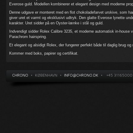
Everose guld. Modellen kombinerer et elegant design med moderne propo
Denne udgave er monteret med en flot chokoladefarvet urskive, som ha
giver uret et varmt og eksklusivt udtryk. Den glatte Everose lynette un
karakter. Uret sidder på en Oyster-lænke i stål og guld.
Indvendigt sidder Rolex Calibre 3235, et moderne automatisk in-hous
Parachrom hairspring.
Et elegant og alsidigt Rolex, der fungerer perfekt både til daglig brug og
Kommer med boks, papirer og certifikat.
CHRONO
•
KØBENHAVN
•
INFO@CHRONO.DK
•
+45 31165000