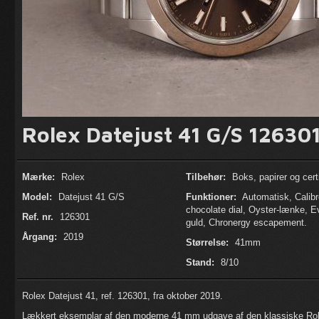
Rolex Datejust 41 G/S 126301
Mærke:
Rolex
Tilbehør:
Boks, papirer og certi
Model:
Datejust 41 G/S
Funktioner:
Automatisk, Calibr
chocolate dial, Oyster-lænke, E
Ref. nr.
126301
guld, Chronergy escapement.
Årgang:
2019
Størrelse:
41mm
Stand:
8/10
Rolex Datejust 41, ref. 126301, fra oktober 2019.
Lækkert eksemplar af den moderne 41 mm udgave af den klassiske Rolex