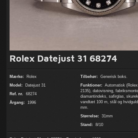
Rolex Datejust 31 68274
Mærke:
Rolex
Tilbehør:
Generisk boks.
Model:
Datejust 31
Funktioner:
Automatisk (Rolex 
2135), datovisning, fabriksmont
Ref. nr.
68274
diamantindeks, safirglas, skure
vandtæt 100 m, stål og hvidguld
Årgang:
1996
mm.
Størrelse:
31mm
Stand:
8/10