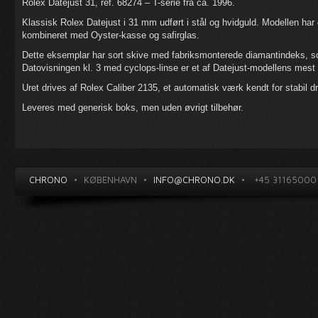
Rolex Datejust 31, ref. 68274 – T-serie fra ca. 1996.
Klassisk Rolex Datejust i 31 mm udført i stål og hvidguld. Modellen har d
kombineret med Oyster-kasse og safirglas.
Dette eksemplar har sort skive med fabriksmonterede diamantindeks, som
Datovisningen kl. 3 med cyclops-linse er et af Datejust-modellens mes
Uret drives af Rolex Caliber 2135, et automatisk værk kendt for stabil dr
Leveres med generisk boks, men uden øvrigt tilbehør.
CHRONO
•
KØBENHAVN
•
INFO@CHRONO.DK
•
+45 31165000