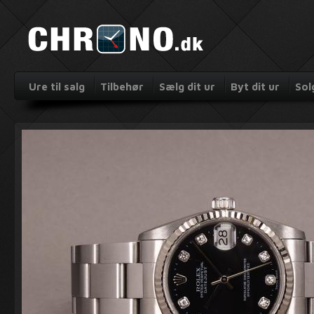
Ure til salg
Tilbehør
Sælg dit ur
Byt dit ur
Sol