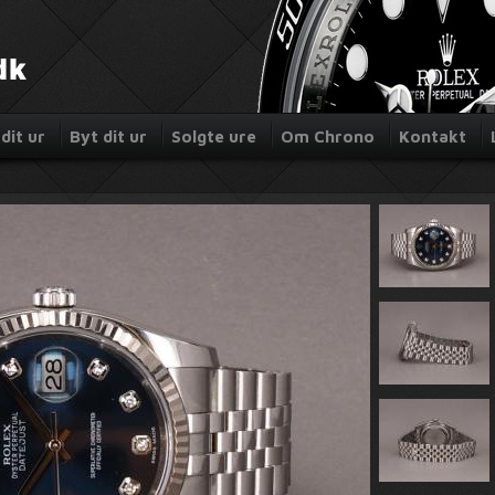
dit ur
Byt dit ur
Solgte ure
Om Chrono
Kontakt