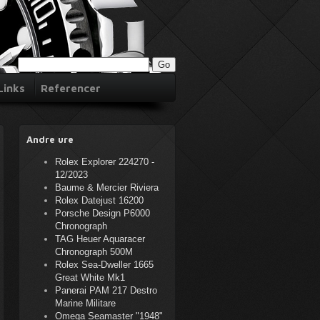
Links
Referencer
Andre ure
Rolex Explorer 224270 -
12/2023
Baume & Mercier Riviera
Rolex Datejust 16200
Porsche Design P6000
Chronograph
TAG Heuer Aquaracer
Chronograph 500M
Rolex Sea-Dweller 1665
Great White Mk1
Panerai PAM 217 Destro
Marine Militare
Omega Seamaster "1948"