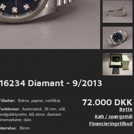
116234 Diamant - 9/2013
72.000 DKK
Tilbehør:
Bokse, papirer, certifikat.
Bytte
Funktioner:
Automatisk, 36 mm, stål,
hvidguldslynette, blå skive, diamant-
Køb / spørgsmål
timemarkører, dato.
Financieringstilbud
Størrelse:
36mm