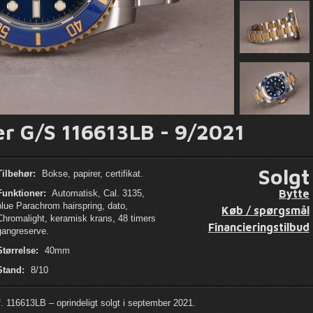
r G/S 116613LB - 9/2021
Solgt
Tilbehør:
Bokse, papirer, certifikat.
Bytte
Funktioner:
Automatisk, Cal. 3135,
blue Parachrom hairspring, dato,
Køb / spørgsmål
Chromalight, keramisk krans, 48 timers
Financieringstilbud
gangreserve.
Størrelse:
40mm
Stand:
8/10
. 116613LB – oprindeligt solgt i september 2021.