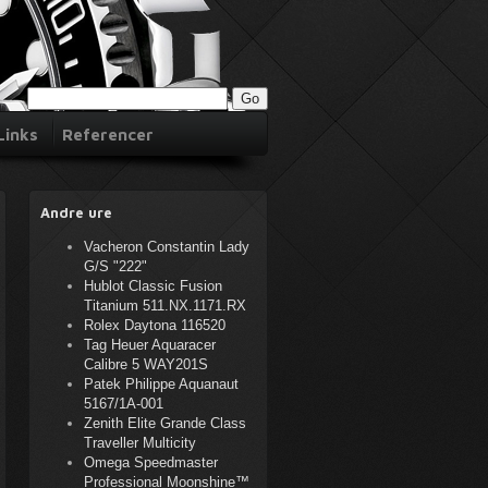
Links
Referencer
Andre ure
Vacheron Constantin Lady
G/S "222"
Hublot Classic Fusion
Titanium 511.NX.1171.RX
Rolex Daytona 116520
Tag Heuer Aquaracer
Calibre 5 WAY201S
Patek Philippe Aquanaut
5167/1A-001
Zenith Elite Grande Class
Traveller Multicity
Omega Speedmaster
Professional Moonshine™