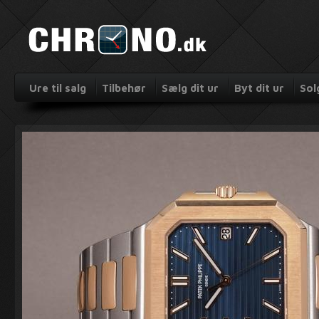
Ure til salg
Tilbehør
Sælg dit ur
Byt dit ur
Sol