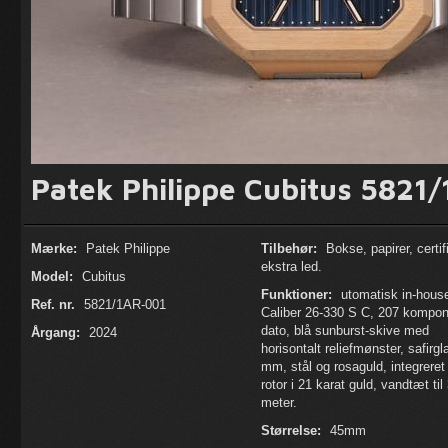
Patek Philippe Cubitus 5821
Mærke:
Patek Philippe
Tilbehør:
Bokse, papirer, certif
ekstra led.
Model:
Cubitus
Funktioner:
utomatisk in-hous
Ref. nr.
5821/1AR-001
Caliber 26-330 S C, 207 kompon
dato, blå sunburst-skive med
Årgang:
2024
horisontalt reliefmønster, safirgl
mm, stål og rosaguld, integrere
rotor i 21 karat guld, vandtæt til
meter.
Størrelse:
45mm