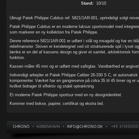
Stand:
10/10
Ubrugt Patek Philippe Cubitus ref. 5821/1AR-001, oprindeligt solgt nov
Patek Philippe Cubitus er en moderne luksus sportsmodel med integrer
som markerer en ny kollektion fra Patek Philippe.
Denne reference 5821/1AR-001 er udført i stål og rosaguld og har en blå
reliefmønster. Skiven er kendetegnet ved sit strukturerede spil i lyset 
lænke er en del af kassens design og giver et samlet, arkitektonisk for
funktion.
Kassen måler 45 mm og er udført med safirglas. Vandtæthed er angivet t
Indvendigt arbejder et Patek Philippe Caliber 26-330 S C, et automatis
komponenter. Værket har en gangreserve på cirka 35 til 45 timer og er u
hvilket bidrager til effektiv og stabil optrækning.
Et moderne Patek Philippe sportsur med en ny designidentitet.
Kommer med bokse, papirer, certifikat og ekstra led.
CHRONO
•
KØBENHAVN
•
INFO@CHRONO.DK
•
+45 31165000