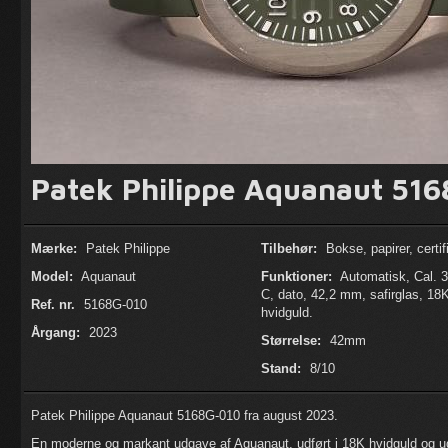
Patek Philippe Aquanaut 516
Mærke:
Patek Philippe
Tilbehør:
Bokse, papirer, certif
Model:
Aquanaut
Funktioner:
Automatisk, Cal. 
C, dato, 42,2 mm, safirglas, 18
Ref. nr.
5168G-010
hvidguld.
Årgang:
2023
Størrelse:
42mm
Stand:
8/10
Patek Philippe Aquanaut 5168G-010 fra august 2023.
En moderne og markant udgave af Aquanaut, udført i 18K hvidguld og u