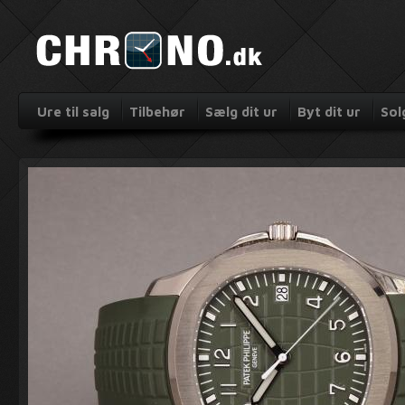
Ure til salg
Tilbehør
Sælg dit ur
Byt dit ur
Sol