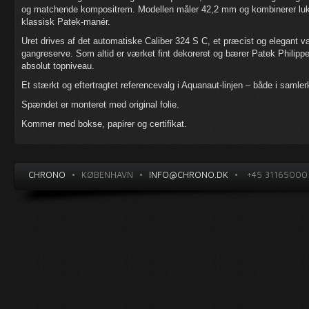
og matchende kompositrem. Modellen måler 42,2 mm og kombinerer luksu
klassisk Patek-manér.
Uret drives af det automatiske Caliber 324 S C, et præcist og elegant 
gangreserve. Som altid er værket fint dekoreret og bærer Patek Philipp
absolut topniveau.
Et stærkt og eftertragtet referencevalg i Aquanaut-linjen – både i sam
Spændet er monteret med original folie.
Kommer med bokse, papirer og certifikat.
CHRONO
•
KØBENHAVN
•
INFO@CHRONO.DK
•
+45 31165000