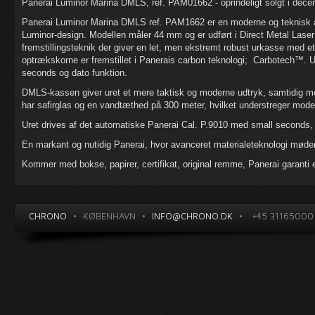
Panerai Luminor Marina DMLS, ref. PAM01662 - oprindeligt solgt i dec
Panerai Luminor Marina DMLS ref. PAM1662 er en moderne og teknisk a
Luminor-design. Modellen måler 44 mm og er udført i Direct Metal Laser
fremstillingsteknik der giver en let, men ekstremt robust urkasse med 
optrækskorne er fremstillet i Panerais carbon teknologi; Carbotech™. 
seconds og dato funktion.
DMLS-kassen giver uret et mere taktisk og moderne udtryk, samtidig m
har safirglas og en vandtæthed på 300 meter, hvilket understreger model
Uret drives af det automatiske Panerai Cal. P.9010 med small seconds,
En markant og nutidig Panerai, hvor avanceret materialeteknologi møde
Kommer med bokse, papirer, certifikat, original remme, Panerai garanti 
CHRONO
•
KØBENHAVN
•
INFO@CHRONO.DK
•
+45 31165000