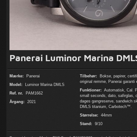
Panerai Luminor Marina DM
Mærke:
Panerai
Tilbehør:
Bokse, papirer, certif
original remme, Panerai garanti 
Model:
Luminor Marina DMLS
Funktioner:
Automatisk, Cal. P
Ref. nr.
PAM1662
small seconds, dato, safirglas, 
dages gangreserve, sandwich sk
Årgang:
2021
DMLS titanium, Carbotech™.
Størrelse:
44mm
Stand:
9/10