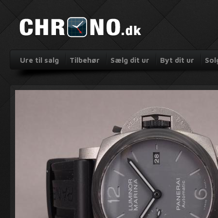
Ure til salg
Tilbehør
Sælg dit ur
Byt dit ur
Sol