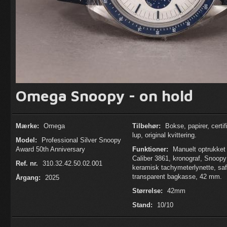
Omega Snoopy - on hold
Mærke:
Omega
Tilbehør:
Bokse, papirer, certif
lup, original kvittering.
Model:
Professional Silver Snoopy
Award 50th Anniversary
Funktioner:
Manuelt optrukket
Caliber 3861, kronograf, Snoopy
Ref. nr.
310.32.42.50.02.001
keramisk tachymeterlynette, safi
transparent bagkasse, 42 mm.
Årgang:
2025
Størrelse:
42mm
Stand:
10/10