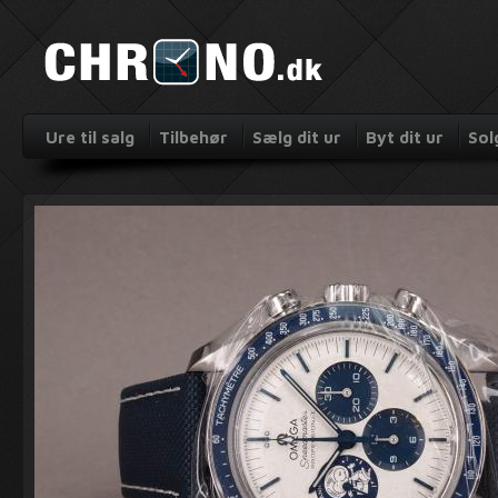
Ure til salg
Tilbehør
Sælg dit ur
Byt dit ur
Sol