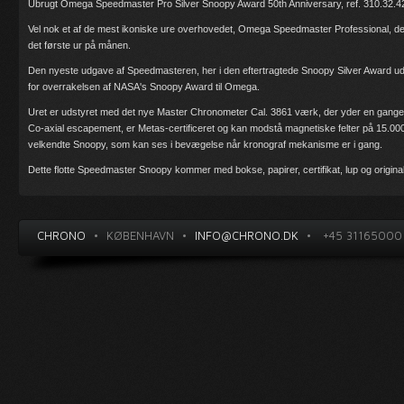
Ubrugt Omega Speedmaster Pro Silver Snoopy Award 50th Anniversary, ref. 310.32.42.5
Vel nok et af de mest ikoniske ure overhovedet, Omega Speedmaster Professional, der
det første ur på månen.
Den nyeste udgave af Speedmasteren, her i den eftertragtede Snoopy Silver Award udg
for overrakelsen af NASA's Snoopy Award til Omega.
Uret er udstyret med det nye Master Chronometer Cal. 3861 værk, der yder en gange
Co-axial escapement, er Metas-certificeret og kan modstå magnetiske felter på 15.
velkendte Snoopy, som kan ses i bevægelse når kronograf mekanisme er i gang.
Dette flotte Speedmaster Snoopy kommer med bokse, papirer, certifikat, lup og original
CHRONO
•
KØBENHAVN
•
INFO@CHRONO.DK
•
+45 31165000