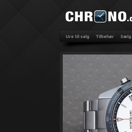
Ure til salg
Tilbehør
Sælg 