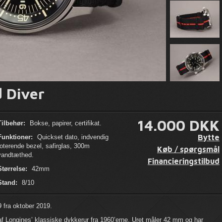
 Diver
14.000 DKK
Tilbehør:
Bokse, papirer, certifikat.
Bytte
Funktioner:
Quickset dato, indvendig
roterende bezel, safirglas, 300m
Køb / spørgsmål
vandtæthed.
Financieringstilbud
Størrelse:
42mm
Stand:
8/10
 fra oktober 2019.
f Longines’ klassiske dykkerur fra 1960’erne. Uret måler 42 mm og har