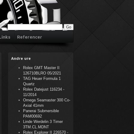
Links
Referencer
Andre ure
Rolex GMT Master II
126710BLRO 05/2021
TAG Heuer Formula 1
Quartz
Rolex Datejust 116234 -
11/2014
Omega Seamaster 300 Co-
Axial 41mm
Panerai Submersible
PAM00692
Linde Werdelin 3 Timer
3TM.CL.MDNT
Rolex Explorer II 226570 -