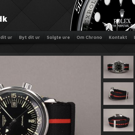
dit ur
Byt dit ur
Solgte ure
Om Chrono
Kontakt