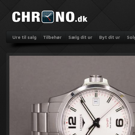
Ure til salg
Tilbehør
Sælg dit ur
Byt dit ur
Sol