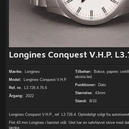
Longines Conquest V.H.P. L3.
Mærke:
Longines
Tilbehør:
Bokse, papirer, certif
ekstra led.
Model:
Longines Conquest V.H.P.
Funktioner:
Dato
Ref. nr.
L3.726.4.76.6
Størrelse:
43mm
Årgang:
2022
Stand:
8/10
Longines Conquest V.H.P., ref. L3.726.4. Oprindeligt solgt fra autoriser
Flot 43 mm Longines i børstet stål. Uret har en sølvfarvet skive med da
lænke.