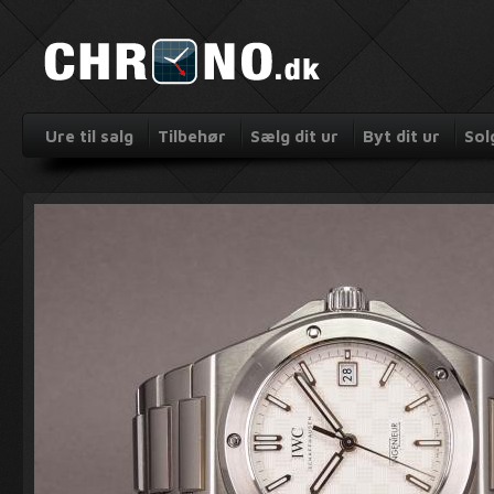
Ure til salg
Tilbehør
Sælg dit ur
Byt dit ur
Sol