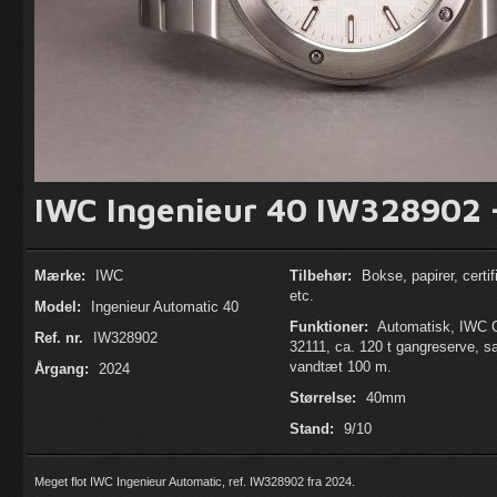
IWC Ingenieur 40 IW328902 
Mærke:
IWC
Tilbehør:
Bokse, papirer, certif
etc.
Model:
Ingenieur Automatic 40
Funktioner:
Automatisk, IWC C
Ref. nr.
IW328902
32111, ca. 120 t gangreserve, sa
vandtæt 100 m.
Årgang:
2024
Størrelse:
40mm
Stand:
9/10
Meget flot IWC Ingenieur Automatic, ref. IW328902 fra 2024.