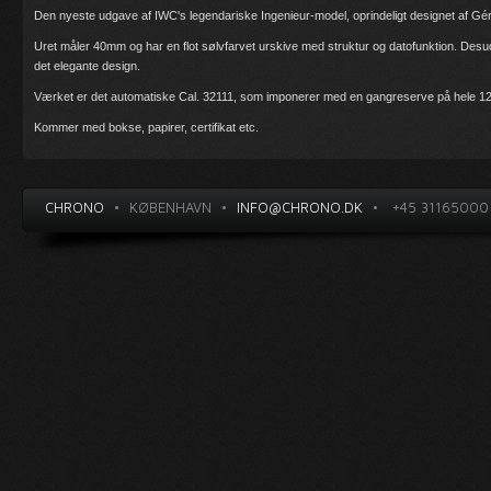
Den nyeste udgave af IWC's legendariske Ingenieur-model, oprindeligt designet af Gér
Uret måler 40mm og har en flot sølvfarvet urskive med struktur og datofunktion. Desude
det elegante design.
Værket er det automatiske Cal. 32111, som imponerer med en gangreserve på hele 12
Kommer med bokse, papirer, certifikat etc.
CHRONO
•
KØBENHAVN
•
INFO@CHRONO.DK
•
+45 31165000