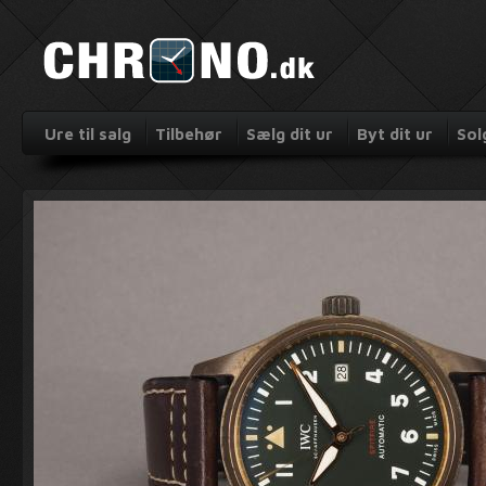
Ure til salg
Tilbehør
Sælg dit ur
Byt dit ur
Sol