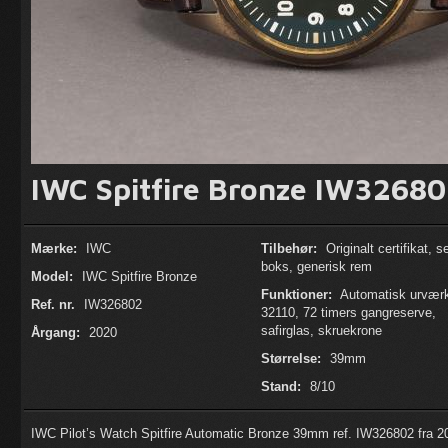
IWC Spitfire Bronze IW3268
Mærke:
IWC
Tilbehør:
Originalt certifikat, s
boks, generisk rem
Model:
IWC Spitfire Bronze
Funktioner:
Automatisk urværk
Ref. nr.
IW326802
32110, 72 timers gangreserve,
safirglas, skruekrone
Årgang:
2020
Størrelse:
39mm
Stand:
8/10
IWC Pilot’s Watch Spitfire Automatic Bronze 39mm ref. IW326802 fra 2