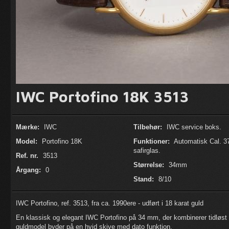
IWC Portofino 18K 3513
Mærke:
IWC
Tilbehør:
IWC service boks.
Model:
Portofino 18K
Funktioner:
Automatisk Cal. 3
safirglas.
Ref. nr.
3513
Størrelse:
34mm
Årgang:
0
Stand:
8/10
IWC Portofino, ref. 3513, fra ca. 1990ere - udført i 18 karat guld
En klassisk og elegant IWC Portofino på 34 mm, der kombinerer tidløst
guldmodel byder på en hvid skive med dato funktion.