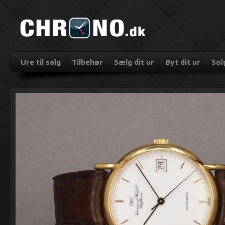
Ure til salg
Tilbehør
Sælg dit ur
Byt dit ur
Sol