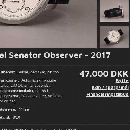
al Senator Observer - 2017
47.000 DKK
Tilbehør:
Bokse, certifikat, pin tool.
Bytte
Funktioner:
Automatisk in-house
kaliber 100-14, small seconds,
Køb / spørgsmål
gangreserveindikator, ca. 55 t
Financieringstilbud
gangreserve, blånede visere, safirglas
for og bag.
Størrelse:
44mm
Stand:
8/10