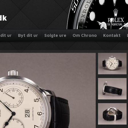
dit ur
Byt dit ur
Solgte ure
Om Chrono
Kontakt