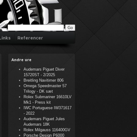
Links
Referencer
Andre ure
Audemars Piguet Diver
15720ST - 2/2025
Breitling Navitimer 806
Omega Speedmaster 57
Trilogy - DK sæt
Rolex Submariner 16610LV
Mk1 - Press kit
IWC Portuguese IW371617
- 2022
Audemars Piguet Jules
Audemars 18K
Rolex Milgauss 116400GV
Porsche Design P6000