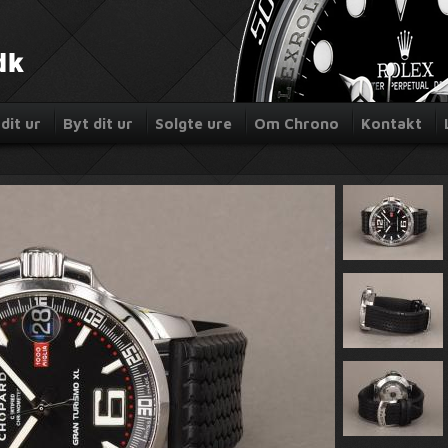
dit ur
Byt dit ur
Solgte ure
Om Chrono
Kontakt