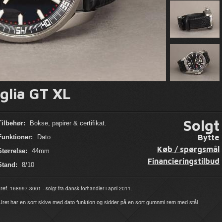
glia GT XL
Solgt
Tilbehør:
Bokse, papirer & certifikat.
Bytte
Funktioner:
Dato
Køb / spørgsmål
Størrelse:
44mm
Financieringstilbud
Stand:
8/10
168997-3001 - solgt fra dansk forhandler i april 2011.
ref.
 Uret har en sort skive med dato funktion og sidder på en sort gumnmi rem med stål